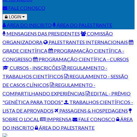
FALE CONOSCO
LOGIN
ÁREA DO INSCRITO
ÁREA DO PALESTRANTE
MENSAGENS DAS PRESIDENTES
COMISSÃO
ORGANIZADORA
PALESTRANTES INTERNACIONAIS
GRADE CIENTÍFICA
PROGRAMAÇÃO CIENTÍFICA -
CONGRESSO
PROGRAMAÇÃO CIENTÍFICA - CURSOS
CURSOS - INSCRIÇÕES
REGULAMENTO -
TRABALHOS CIENTÍFICOS
REGULAMENTO - SESSÃO
DE CASOS CLÍNICOS
REGULAMENTO -
COMPARTILHANDO EXPERIÊNCIAS
EDITAL - PRÊMIO
"GENÉTICA PARA TODOS"
TRABALHOS CIENTÍFICOS -
LISTA DE APROVADOS
PASSAGENS & HOSPEDAGENS
SOBRE O LOCAL
IMPRENSA
FALE CONOSCO
ÁREA
DO INSCRITO
ÁREA DO PALESTRANTE